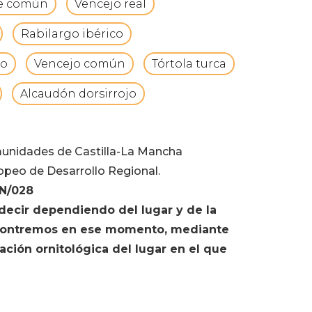
e común
Vencejo real
Rabilargo ibérico
eo
Vencejo común
Tórtola turca
Alcaudón dorsirrojo
munidades de Castilla-La Mancha
opeo de Desarrollo Regional.
IN/028
ecir dependiendo del lugar y de la
encontremos en ese momento, mediante
ación ornitológica del lugar en el que