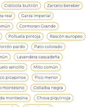
Cistícola buitrón
Zarcero bereber
za real
Garza imperial
común
Cormoran Grande
Polluela pintoja
Rascón europeo
orrón pardo
Pato colorado
omún
Lavandera cascadeña
elo sencillo
Mito común
co picapinos
Pico menor
o montesino
Collalba negra
da montesina
Chova piquirroja