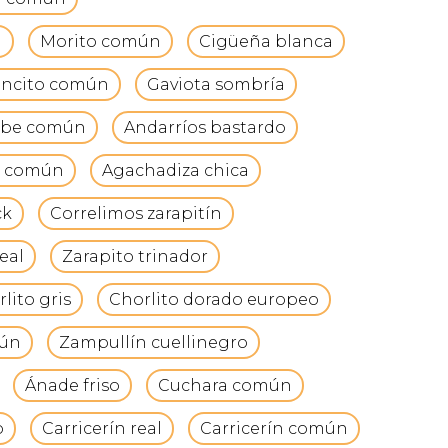
n
Morito común
Cigüeña blanca
ancito común
Gaviota sombría
ebe común
Andarríos bastardo
a común
Agachadiza chica
ck
Correlimos zarapitín
eal
Zarapito trinador
lito gris
Chorlito dorado europeo
mún
Zampullín cuellinegro
Ánade friso
Cuchara común
o
Carricerín real
Carricerín común