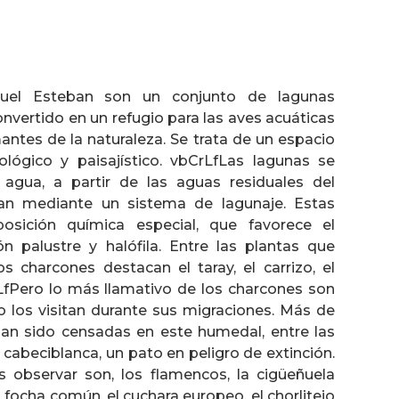
uel Esteban son un conjunto de lagunas
onvertido en un refugio para las aves acuáticas
mantes de la naturaleza. Se trata de un espacio
ológico y paisajístico. vbCrLfLas lagunas se
agua, a partir de las aguas residuales del
an mediante un sistema de lagunaje. Estas
sición química especial, que favorece el
n palustre y halófila. Entre las plantas que
 charcones destacan el taray, el carrizo, el
LfPero lo más llamativo de los charcones son
o los visitan durante sus migraciones. Más de
han sido censadas en este humedal, entre las
 cabeciblanca, un pato en peligro de extinción.
observar son, los flamencos, la cigüeñuela
 focha común, el cuchara europeo, el chorlitejo