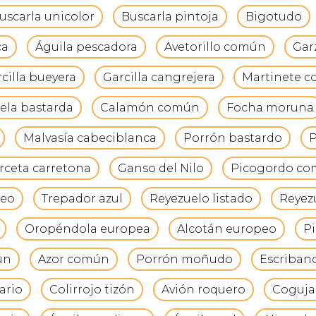
uscarla unicolor
Buscarla pintoja
Bigotudo
ca
Águila pescadora
Avetorillo común
Gar
cilla bueyera
Garcilla cangrejera
Martinete 
ela bastarda
Calamón común
Focha moruna
Malvasía cabeciblanca
Porrón bastardo
P
rceta carretona
Ganso del Nilo
Picogordo c
peo
Trepador azul
Reyezuelo listado
Reyezu
Oropéndola europea
Alcotán europeo
Pi
ún
Azor común
Porrón moñudo
Escriban
ario
Colirrojo tizón
Avión roquero
Coguja