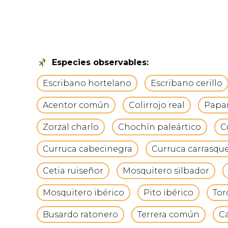
Especies observables:
Escribano hortelano
Escribano cerillo
Acentor común
Colirrojo real
Papam
Zorzal charlo
Chochín paleártico
C
Curruca cabecinegra
Curruca carrasqu
Cetia ruiseñor
Mosquitero silbador
Mosquitero ibérico
Pito ibérico
Tor
Busardo ratonero
Terrera común
C