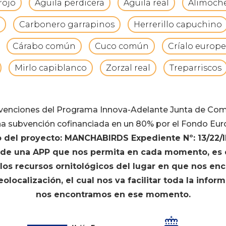
rojo
Águila perdicera
Águila real
Alimoch
Carbonero garrapinos
Herrerillo capuchino
Cárabo común
Cuco común
Críalo europ
Mirlo capiblanco
Zorzal real
Treparriscos
bvenciones del Programa Innova-Adelante Junta de Co
a subvención cofinanciada en un 80% por el Fondo Eur
o del proyecto: MANCHABIRDS Expediente Nº: 13/22/
n de una APP que nos permita en cada momento, es d
e los recursos ornitológicos del lugar en que nos 
localización, el cual nos va facilitar toda la inform
nos encontramos en ese momento.