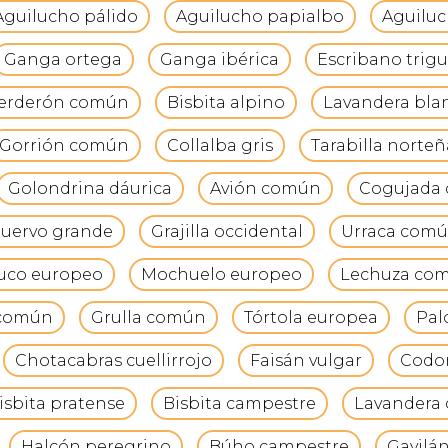
Aguilucho pálido
Aguilucho papialbo
Aguiluc
Ganga ortega
Ganga ibérica
Escribano trig
erderón común
Bisbita alpino
Lavandera bla
Gorrión común
Collalba gris
Tarabilla norteñ
Golondrina dáurica
Avión común
Cogujada
uervo grande
Grajilla occidental
Urraca com
uco europeo
Mochuelo europeo
Lechuza co
 común
Grulla común
Tórtola europea
Pal
Chotacabras cuellirrojo
Faisán vulgar
Codo
isbita pratense
Bisbita campestre
Lavandera 
Halcón peregrino
Búho campestre
Gavilá