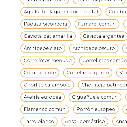
Aguilucho lagunero occidental
Culebr
Pagaza piconegra
Fumarel común
Gaviota patiamarilla
Gaviota argéntea
Archibebe claro
Archibebe oscuro
Correlimos menudo
Correlimos común
Combatiente
Correlimos gordo
Vu
Chorlito carambolo
Chorlitejo patineg
Avefría europea
Cigüeñuela común
Flamenco común
Porrón europeo
Tarro blanco
Ánsar doméstico
Áns