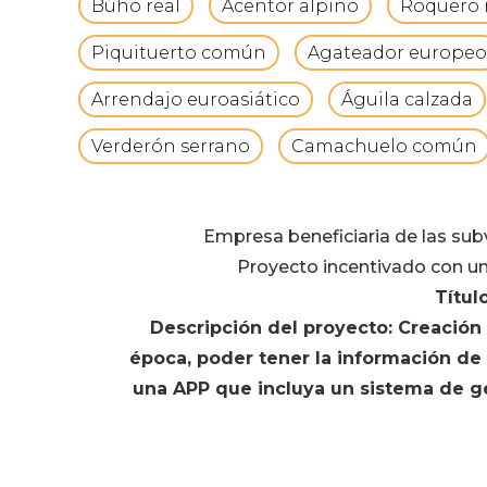
Búho real
Acentor alpino
Roquero 
Piquituerto común
Agateador europeo
Arrendajo euroasiático
Águila calzada
Verderón serrano
Camachuelo común
Empresa beneficiaria de las su
Proyecto incentivado con un
Títul
Descripción del proyecto: Creació
época, poder tener la información d
una APP que incluya un sistema de geo