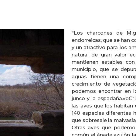
"Los charcones de Mig
endorreicas, que se han c
y un atractivo para los a
natural de gran valor ec
mantienen estables con 
municipio, que se depur
aguas tienen una compo
crecimiento de vegetació
podemos encontrar en los
junco y la espadaña.vbCr
las aves que los habitan 
140 especies diferentes 
que sobresale la malvasía
Otras aves que podemos 
común, el ánade azulón, la