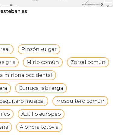
lesteban.es
real
Pinzón vulgar
s gris
Mirlo común
Zorzal común
a mirlona occidental
era
Curruca rabilarga
osquitero musical
Mosquitero común
hico
Autillo europeo
meña
Alondra totovía