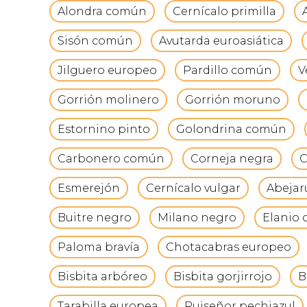
Alondra común
Cernícalo primilla
Sisón común
Avutarda euroasiática
Jilguero europeo
Pardillo común
V
Gorrión molinero
Gorrión moruno
Estornino pinto
Golondrina común
Carbonero común
Corneja negra
C
Esmerejón
Cernícalo vulgar
Abejar
Buitre negro
Milano negro
Elanio
Paloma bravía
Chotacabras europeo
Bisbita arbóreo
Bisbita gorjirrojo
B
Tarabilla europea
Ruiseñor pechiazul