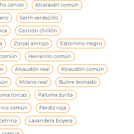
ho cenizo
Alcaraván común
uero
Serín verdecillo
nca
Gorrión chillón
a
Zorzal alirrojo
Estornino negro
 común
Herrerillo común
ún
Alcaudón real
Alcaudón común
mún
Milano real
Buitre leonado
oma torcaz
Paloma zurita
rniz común
Perdiz roja
cetrina
Lavandera boyera
n común