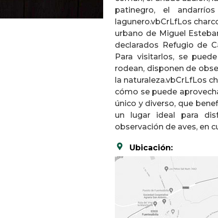
patinegro, el andarrío
lagunero.vbCrLfLos charc
urbano de Miguel Esteban,
declarados Refugio de Ca
Para visitarlos, se pued
rodean, disponen de obser
la naturaleza.vbCrLfLos 
cómo se puede aprovechar
único y diverso, que bene
un lugar ideal para dis
observación de aves, en c
Ubicación: