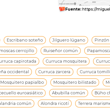
Fuente:
https://migue
Escribano soteño
Jilguero lúgano
Pinzón 
oscas cerrojillo
Ruiseñor común
Papamosca
urruca capirotada
Curruca mosquitera
Curruc
eña occidental
Curruca zarcera
Curruca tomill
Mosquitero papialbo
Mosquitero bilistado
M
cecuello euroasiático
Abubilla común
Búho c
alandria común
Alondra ricotí
Terrera maris