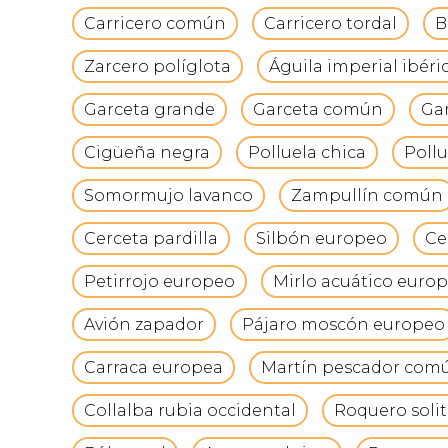
Carricero común
Carricero tordal
B
Zarcero políglota
Águila imperial ibéri
Garceta grande
Garceta común
Gar
Cigüeña negra
Polluela chica
Pollu
Somormujo lavanco
Zampullín común
Cerceta pardilla
Silbón europeo
Ce
Petirrojo europeo
Mirlo acuático euro
Avión zapador
Pájaro moscón europeo
Carraca europea
Martín pescador com
Collalba rubia occidental
Roquero solit