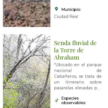
Municipio:
Ciudad Real
Senda fluvial de
la Torre de
Abraham
"Ubicado en el parque
nacional de
Cabañeros, se trata de
un itinerario sobre
pasarelas elevadas por
el interior de un
Especies
bosque de ribera junto
observables:
al cauce del río