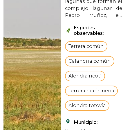
lagunas que forman el
complejo lagunar de
Pedro Muñoz, en
Ciudad Real.
Especies
vbCrLfCuenta con una
observables:
superficie de 90 ha y es
de carácter salino y
Terrera común
endorreico,
inundándose
Calandria común
ocasionalmente en
época de lluvia. Que le
Alondra ricotí
aporta u...
Terrera marismeña
Alondra totovía
...
Municipio: