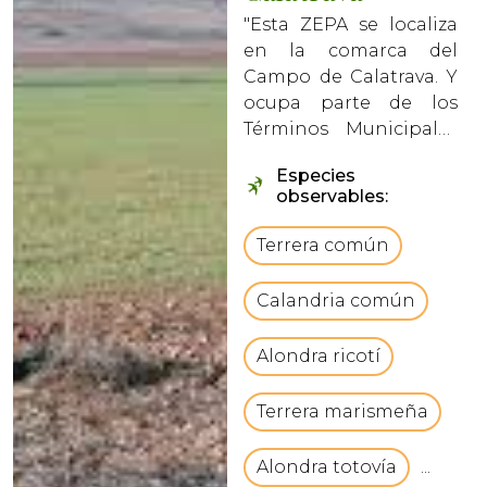
"Esta ZEPA se localiza
en la comarca del
Campo de Calatrava. Y
ocupa parte de los
Términos Municipales
de Ciudad Real,
Especies
Miguelturra,
observables:
Ballesteros de
Calatrava, Pozuelo de
Terrera común
Calatrava y Villar del
Pozo.vbCrLfSu paisaje
Calandria común
es una amplia sucesión
de pequeñas sierra...
Alondra ricotí
Terrera marismeña
Alondra totovía
...