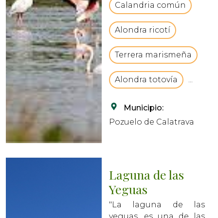
Calandria común
tiene unas aguas
someras y muy salin...
Alondra ricotí
Terrera marismeña
Alondra totovía
...
Municipio:
Pozuelo de Calatrava
Laguna de las
Yeguas
"La laguna de las
yeguas, es una de las