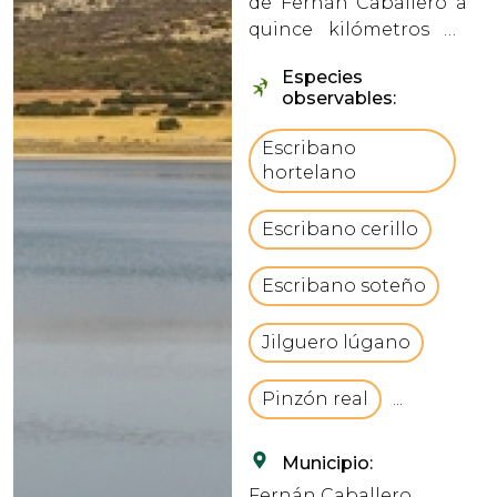
de Fernán Caballero a
quince kilómetros de
Ciudad Real. Y
Especies
abastece de agua a la
observables:
capital. El embalse
pertenece a la cuenca
Escribano
del Guadiana y está
hortelano
situado en la provincia
de Ciudad
Escribano cerillo
Real.vbCrLfS...
Escribano soteño
Jilguero lúgano
Pinzón real
...
Municipio:
Fernán Caballero