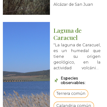
Alcázar de San Juan
Laguna de
Caracuel
"La laguna de Caracuel,
es un humedal que
tiene su origen
geológico, en la
actividad volcánica
subterránea del
Especies
Campo de Calatrava. Se
observables:
encuentra cerca de la
Sierra de Parabad. Que
Terrera común
le aporta un gran valor
ecológico y
Calandria común