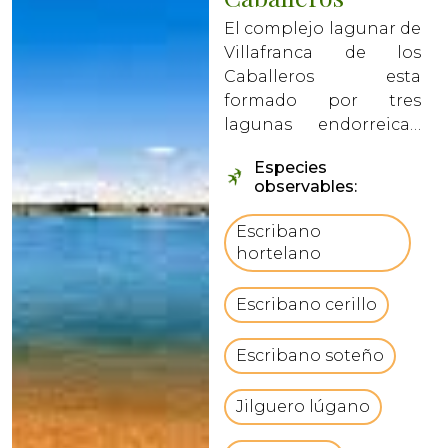
El complejo lagunar de
Villafranca de los
Caballeros esta
formado por tres
lagunas endorreicas,
Laguna de la Sal,
Especies
Laguna chica y Laguna
observables:
Grande y una amplia
zona perimetral de
Escribano
vegetación de riberas
hortelano
encharcables. La
extensión de la zona
Escribano cerillo
inundable de e...
Escribano soteño
Jilguero lúgano