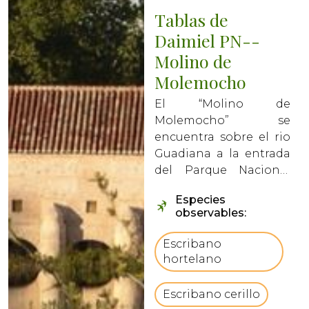
Tablas de
Daimiel PN--
Molino de
Molemocho
El “Molino de
Molemocho” se
encuentra sobre el rio
Guadiana a la entrada
del Parque Nacional
Tablas de Daimiel, se
Especies
trata de un antiguo
observables:
molino hidráulico
restaurado y
Escribano
convertido en Centro
hortelano
de Visitantes de
carácter etnográfico. Y
Escribano cerillo
que a dia de hoy