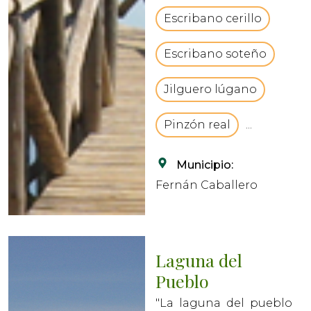
y el rio Bañuelo. Se
Escribano cerillo
caracteriza por sus
aguas ...
Escribano soteño
Jilguero lúgano
Pinzón real
...
Municipio:
Fernán Caballero
Laguna del
Pueblo
"La laguna del pueblo