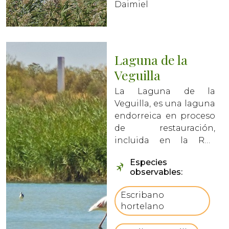
Daimiel
Laguna de la
Veguilla
La Laguna de la
Veguilla, es una laguna
endorreica en proceso
de restauración,
incluida en la Red
Natura 2000 y
Especies
catalogada como
observables:
Lugar de Importancia
Comunitaria (LIC) y
Escribano
Zona de Especial
hortelano
Protección para las
Aves (ZEPA). Formando