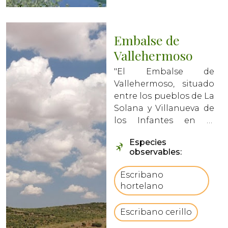
Embalse de
Vallehermoso
"El Embalse de
Vallehermoso, situado
entre los pueblos de La
Solana y Villanueva de
los Infantes en la
provincia de Ciudad
Especies
Real, es una presa
observables:
rodeada por las sierras
de Vallehermoso. Este
Escribano
embalse es alimentado
hortelano
por el río Azuer, un
afluente del Rio
Escribano cerillo
Guadian...