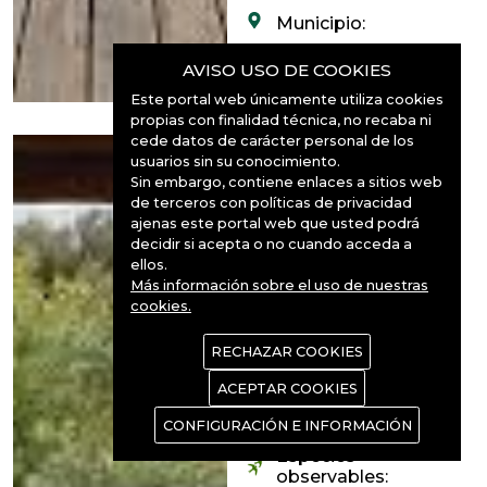
Municipio:
Alcoba
AVISO USO DE COOKIES
Este portal web únicamente utiliza cookies
propias con finalidad técnica, no recaba ni
cede datos de carácter personal de los
usuarios sin su conocimiento.
Ruta del
Sin embargo, contiene enlaces a sitios web
Boquerón del
de terceros con políticas de privacidad
ajenas este portal web que usted podrá
Estena
decidir si acepta o no cuando acceda a
P.N.Cabañeros
ellos.
Más información sobre el uso de nuestras
"La ruta comienza en
cookies.
las afueras del pueblo
RECHAZAR COOKIES
de Navas de Estena.
Donde existe un
ACEPTAR COOKIES
pequeño
CONFIGURACIÓN E INFORMACIÓN
aparcamiento. El
Especies
recorrido de 8
observables: