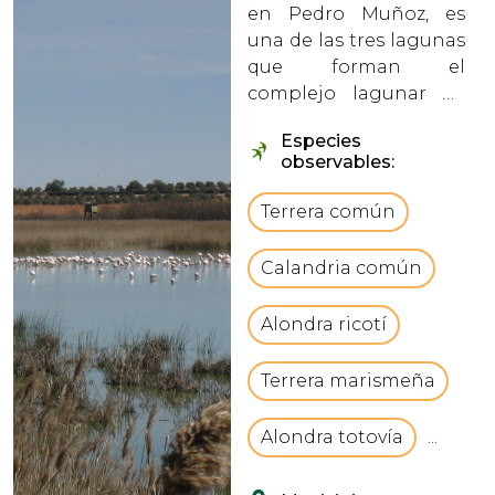
en Pedro Muñoz, es
una de las tres lagunas
que forman el
complejo lagunar de
este municipio en
Especies
Ciudad Real. vbCrLfLa
observables:
laguna cuenta con
gran valor ecológico y
Terrera común
paisajístico, y mantiene
agua durante todo el
Calandria común
año gracias a los
aportes de...
Alondra ricotí
Terrera marismeña
Alondra totovía
...