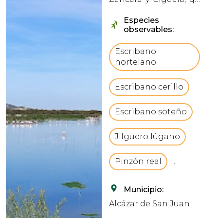
dan lugar a tablas
Especies
fluviales de escasa
observables:
profundidad. vbCrLfLo
que distingue a este
Escribano
humedal es la
hortelano
composición de las
aguas de sus ríos: el
Escribano cerillo
Zánca...
Escribano soteño
Jilguero lúgano
Pinzón real
...
Municipio:
Alcázar de San Juan