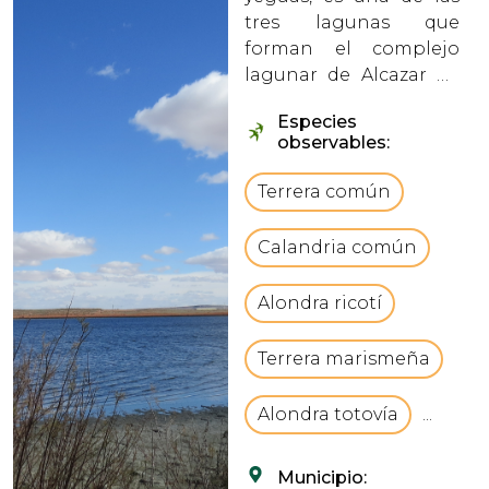
tres lagunas que
forman el complejo
lagunar de Alcazar de
San Juan, en Ciudad
Especies
Real. vbCrLfEs una
observables:
laguna de carácter
salino y endorreico,
Terrera común
inundándose
ocasionalmente en
Calandria común
época de lluvia. Que le
aporta un gran valor
Alondra ricotí
ec...
Terrera marismeña
Alondra totovía
...
Municipio: