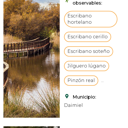
observables:
se forma por la unión
de los ríos Guadiana y
Escribano
Cigüela, donde se
hortelano
pueden observar una
gran diversidad de pla...
Escribano cerillo
Escribano soteño
Jilguero lúgano
Pinzón real
...
Municipio:
Daimiel