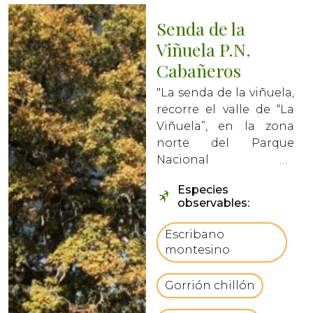
Senda de la
Viñuela P.N.
Cabañeros
"La senda de la viñuela,
recorre el valle de “La
Viñuela”, en la zona
norte del Parque
Nacional de
Cabañeros, en la
Especies
provincia de Ciudad
observables:
Real. Es una ruta
circular de
Escribano
aproximadamente 13
montesino
km, y de dificultad baja.
vbCrLfLa ruta atraviesa
Gorrión chillón
diferentes niveles...