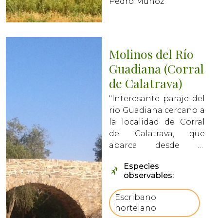
Pedro Muñoz
Molinos del Río
Guadiana (Corral
de Calatrava)
"Interesante paraje del
rio Guadiana cercano a
la localidad de Corral
de Calatrava, que
abarca desde el
antiguo puente de las
Especies
ovejas, utilizado por la
observables:
Mesta durante la
trashumancia, hasta la
Escribano
confluencia del rio
hortelano
Guadiana con su