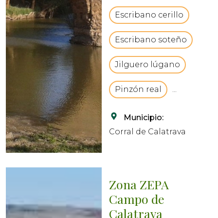
afluente el rio Jabalón.
Escribano cerillo
v...
Escribano soteño
Jilguero lúgano
Pinzón real
...
Municipio:
Corral de Calatrava
Zona ZEPA
Campo de
Calatrava