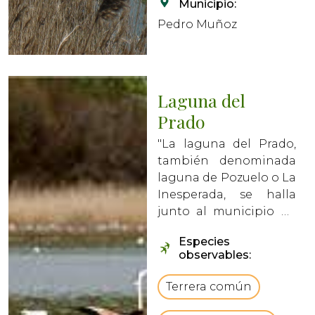
Municipio:
Pedro Muñoz
Laguna del
Prado
"La laguna del Prado,
también denominada
laguna de Pozuelo o La
Inesperada, se halla
junto al municipio de
Pozuelo de Calatrava.
Especies
Ocupando una
observables:
superficie de 51,5
hectáreasvbCrLfLa
Terrera común
Laguna de marcado
carácter estacional,