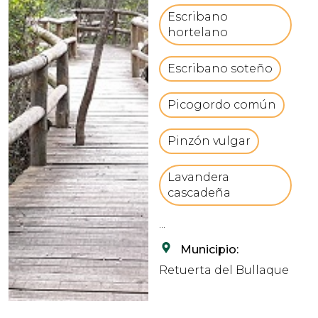
Bullaque,aguas abajo
Escribano
del embalse de torre
hortelano
de Abraham. La senda
se encuentra rodeada
Escribano soteño
de frondosa v...
Picogordo común
Pinzón vulgar
Lavandera
cascadeña
...
Municipio:
Retuerta del Bullaque