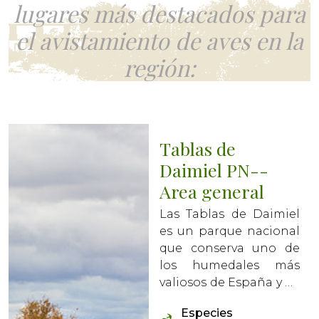
lugares más destacados para
el avistamiento de aves en la
región:
Tablas de
Daimiel PN--
Area general
Las Tablas de Daimiel
es un parque nacional
que conserva uno de
los humedales más
valiosos de España y de
Europa. Se trata de un
Especies
ecosistema único que