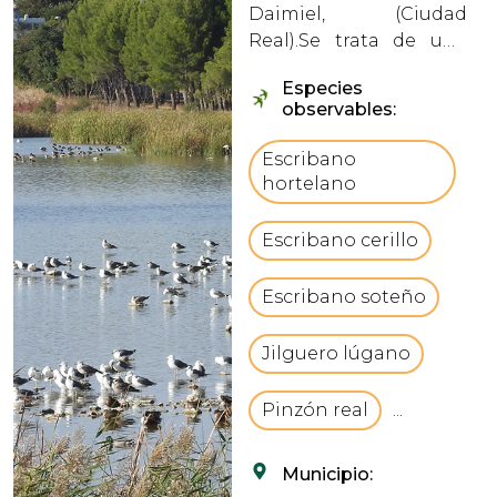
Daimiel, (Ciudad
Real).Se trata de una
pequeña laguna de
Especies
origen semi-
observables:
endorreico, con
antiguas afloraciones
Escribano
de aguas subterráneas
hortelano
de los acuíferos locales.
vbCrLfEs una
Escribano cerillo
interesant...
Escribano soteño
Jilguero lúgano
Pinzón real
...
Municipio: