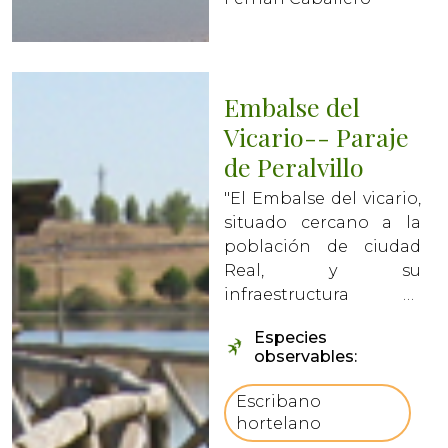
Embalse del
Vicario-- Paraje
de Peralvillo
"El Embalse del vicario,
situado cercano a la
población de ciudad
Real, y su
infraestructura se
utiliza para abastecer
Especies
de agua a las
observables:
poblaciones cercanas
de Ciudad
Escribano
Real.vbCrLfRecibe
hortelano
aguas del rio Guadiana