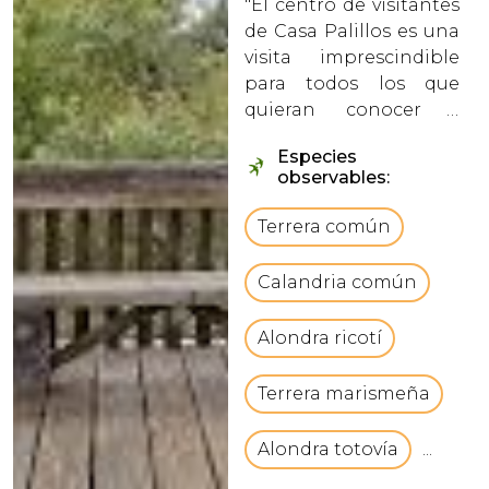
"El centro de visitantes
de Casa Palillos es una
visita imprescindible
para todos los que
quieran conocer y
disfrutar del Parque
Especies
Nacional de
observables:
Cabañeros, se
encuentra ubicado en
Terrera común
la zona sur del parque
cercano a la localidad
Calandria común
de pueblonuevo del
Bullaque. vbC...
Alondra ricotí
Terrera marismeña
Alondra totovía
...