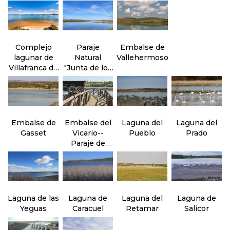
Molemocho
Complejo
Paraje
Embalse de
lagunar de
Natural
Vallehermoso
Villafranca de
"Junta de los
los
ríos" Záncara
Caballeros
y Cigüela
Embalse de
Embalse del
Laguna del
Laguna del
Gasset
Vicario--
Pueblo
Prado
Paraje de
Peralvillo
Laguna de las
Laguna de
Laguna del
Laguna de
Yeguas
Caracuel
Retamar
Salicor