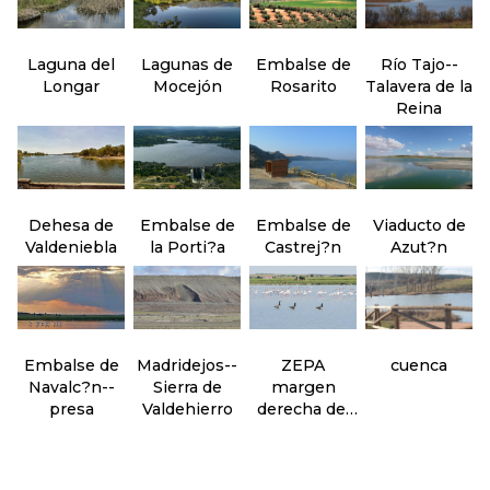
Laguna del
Lagunas de
Embalse de
Río Tajo--
Longar
Mocejón
Rosarito
Talavera de la
Reina
Dehesa de
Embalse de
Embalse de
Viaducto de
Valdeniebla
la Porti?a
Castrej?n
Azut?n
Embalse de
Madridejos--
ZEPA
cuenca
Navalc?n--
Sierra de
margen
presa
Valdehierro
derecha del
Guadarrama--
sector oeste