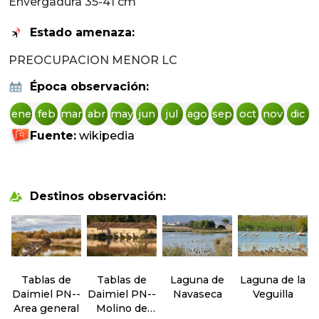
Envergadura 35-41 cm
Estado amenaza:
PREOCUPACION MENOR LC
Época observación:
ene
feb
mar
abr
may
jun
jul
ago
sep
oct
nov
dic
Fuente:
wikipedia
Destinos observación:
Tablas de
Tablas de
Laguna de
Laguna de la
Daimiel PN--
Daimiel PN--
Navaseca
Veguilla
Area general
Molino de