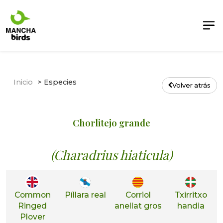
Inicio
Especies
Volver atrás
Chorlitejo grande
(Charadrius hiaticula)
Common
Píllara real
Corriol
Txirritxo
Ringed
anellat gros
handia
Plover