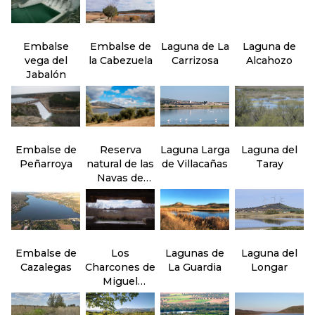
Embalse
Embalse de
Laguna de La
Laguna de
vega del
la Cabezuela
Carrizosa
Alcahozo
Jabalón
Embalse de
Reserva
Laguna Larga
Laguna del
Peñarroya
natural de las
de Villacañas
Taray
Navas de
Malagón
Embalse de
Los
Lagunas de
Laguna del
Cazalegas
Charcones de
La Guardia
Longar
Miguel
Esteban