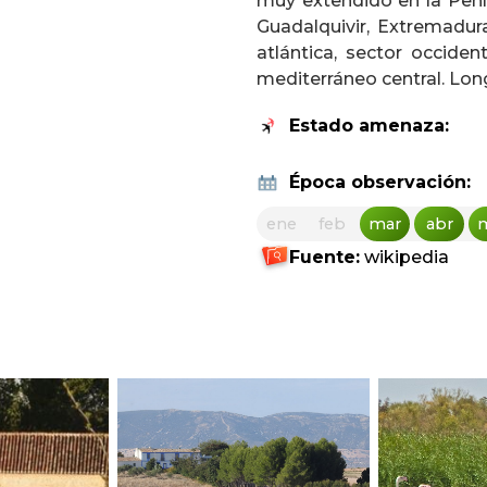
muy extendido en la Penín
Guadalquivir, Extremadur
atlántica, sector occident
mediterráneo central. Lo
Estado amenaza:
Época observación:
ene
feb
mar
abr
Fuente:
wikipedia