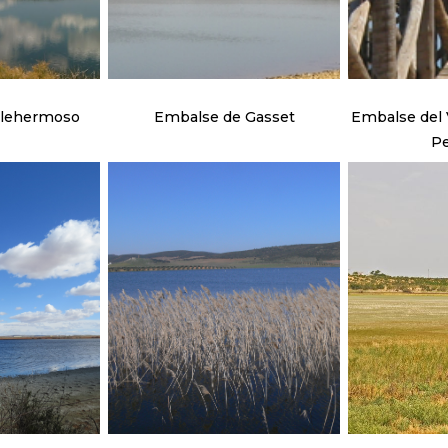
llehermoso
Embalse de Gasset
Embalse del V
Pe