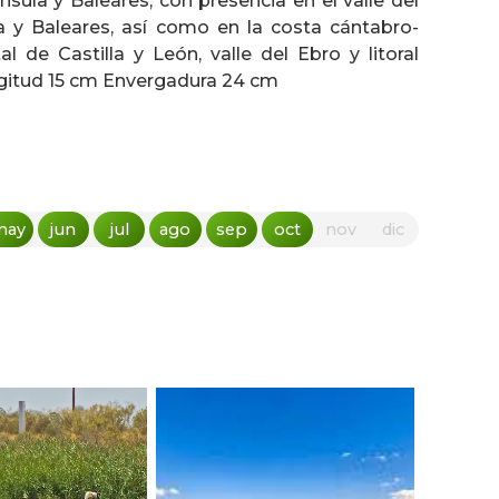
sula y Baleares, con presencia en el valle del
a y Baleares, así como en la costa cántabro-
al de Castilla y León, valle del Ebro y litoral
ngitud 15 cm Envergadura 24 cm
may
jun
jul
ago
sep
oct
nov
dic