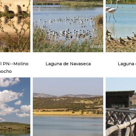
l PN--Molino
Laguna de Navaseca
Laguna d
mocho