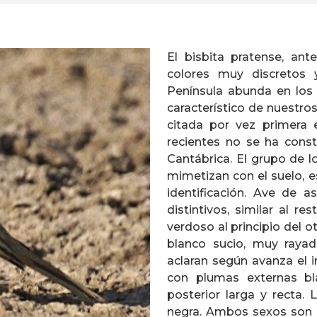
El bisbita pratense, an
colores muy discretos y
Península abunda en los 
característico de nuestro
citada por vez primera 
recientes no se ha const
Cantábrica. El grupo de l
mimetizan con el suelo, 
identificación. Ave de 
distintivos, similar al r
verdoso al principio del ot
blanco sucio, muy rayad
aclaran según avanza el i
con plumas externas bla
posterior larga y recta.
negra. Ambos sexos son i