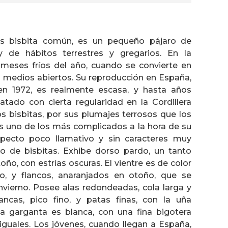
tes bisbita común, es un pequeño pájaro de
 de hábitos terrestres y gregarios. En la
meses fríos del año, cuando se convierte en
s medios abiertos. Su reproducción en España,
en 1972, es realmente escasa, y hasta años
atado con cierta regularidad en la Cordillera
os bisbitas, por sus plumajes terrosos que los
es uno de los más complicados a la hora de su
aspecto poco llamativo y sin caracteres muy
esto de bisbitas. Exhibe dorso pardo, un tanto
oño, con estrías oscuras. El vientre es de color
o, y flancos, anaranjados en otoño, que se
nvierno. Posee alas redondeadas, cola larga y
ncas, pico fino, y patas finas, con la uña
 La garganta es blanca, con una fina bigotera
guales. Los jóvenes, cuando llegan a España,