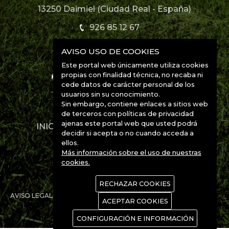
13250 Daimiel (Ciudad Real - España)
926 85 12 67
AVISO USO DE COOKIES
926 85 52 49
Este portal web únicamente utiliza cookies
propias con finalidad técnica, no recaba ni
info@manchabirds.com
cede datos de carácter personal de los
usuarios sin su conocimiento.
Ubicación
Sin embargo, contiene enlaces a sitios web
de terceros con políticas de privacidad
ajenas este portal web que usted podrá
INICIO
DESTINOS
ESPECIES
decidir si acepta o no cuando acceda a
CONTACTO
ellos.
Más información sobre el uso de nuestras
cookies.
RECHAZAR COOKIES
AVISO LEGAL
POLÍTICA DE PRIVACIDAD
POLÍTICA DE COOKIES
ACEPTAR COOKIES
www.Manchanet.es
CONFIGURACIÓN E INFORMACIÓN