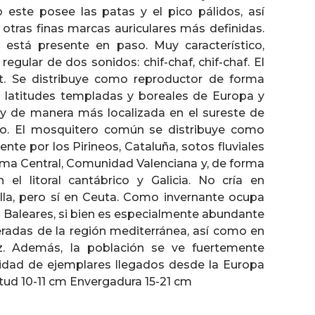
 este posee las patas y el pico pálidos, así
y otras finas marcas auriculares más definidas.
 está presente en paso. Muy característico,
regular de dos sonidos: chif-chaf, chif-chaf. El
t. Se distribuye como reproductor de forma
s latitudes templadas y boreales de Europa y
l y de manera más localizada en el sureste de
o. El mosquitero común se distribuye como
nte por los Pirineos, Cataluña, sotos fluviales
ema Central, Comunidad Valenciana y, de forma
el litoral cantábrico y Galicia. No cría en
illa, pero sí en Ceuta. Como invernante ocupa
 y Baleares, si bien es especialmente abundante
adas de la región mediterránea, así como en
uz. Además, la población se ve fuertemente
idad de ejemplares llegados desde la Europa
itud 10-11 cm Envergadura 15-21 cm