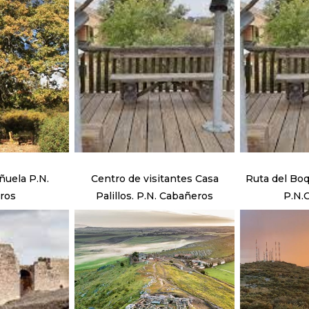
la P.N.
Centro de visitantes Casa
Ruta del Bo
ros
Palillos. P.N. Cabañeros
P.N.