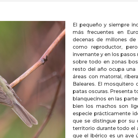
El pequeño y siempre in
más frecuentes en Euro
decenas de millones de 
como reproductor, per
invernante y en los pasos 
sobre todo en zonas bosc
resto del año ocupa una 
áreas con matorral, riber
Baleares. El mosquitero 
patas oscuras. Presenta t
blanquecinos en las partes
bien los machos son li
especie prácticamente id
que se distingue por su 
territorio durante todo el
que el ibérico es un ave 