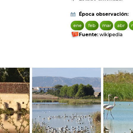
Época observación:
ene
feb
mar
abr
Fuente:
wikipedia