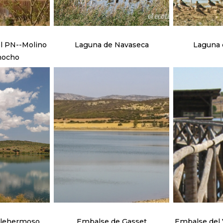
l PN--Molino
Laguna de Navaseca
Laguna d
mocho
llehermoso
Embalse de Gasset
Embalse del V