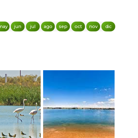
may
jun
jul
ago
sep
oct
nov
dic