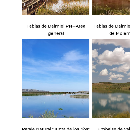
Tablas de Daimiel PN--Area
Tablas de Daimie
general
de Mole
Paraje Natural "Junta de los ríos"
Embalse de Va