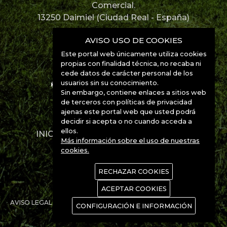
Comercial.
13250 Daimiel (Ciudad Real - España)
926 85 12 67
AVISO USO DE COOKIES
Este portal web únicamente utiliza cookies
926 85 52 49
propias con finalidad técnica, no recaba ni
cede datos de carácter personal de los
usuarios sin su conocimiento.
info@manchabirds.com
Sin embargo, contiene enlaces a sitios web
de terceros con políticas de privacidad
Ubicación
ajenas este portal web que usted podrá
decidir si acepta o no cuando acceda a
ellos.
INICIO
DESTINOS
ESPECIES
Más información sobre el uso de nuestras
CONTACTO
cookies.
RECHAZAR COOKIES
ACEPTAR COOKIES
AVISO LEGAL
POLÍTICA DE PRIVACIDAD
POLÍTICA DE COOKIES
CONFIGURACIÓN E INFORMACIÓN
www.Manchanet.es