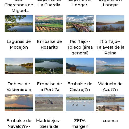
Charcones de
La Guardia
Longar
Longar
Miguel
Esteban
Lagunas de
Embalse de
Río Tajo--
Río Tajo--
Mocejón
Rosarito
Toledo (área
Talavera de la
general)
Reina
Dehesa de
Embalse de
Embalse de
Viaducto de
Valdeniebla
la Porti?a
Castrej?n
Azut?n
Embalse de
Madridejos--
ZEPA
cuenca
Navalc?n--
Sierra de
margen