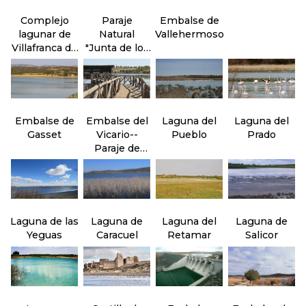
Complejo
Paraje
Embalse de
lagunar de
Natural
Vallehermoso
Villafranca de
"Junta de los
los
ríos" Záncara
Caballeros
y Cigüela
Embalse de
Embalse del
Laguna del
Laguna del
Gasset
Vicario--
Pueblo
Prado
Paraje de
Peralvillo
Laguna de las
Laguna de
Laguna del
Laguna de
Yeguas
Caracuel
Retamar
Salicor