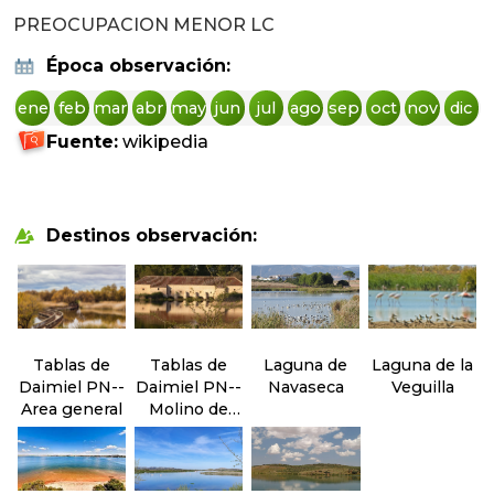
PREOCUPACION MENOR LC
Época observación:
ene
feb
mar
abr
may
jun
jul
ago
sep
oct
nov
dic
Fuente:
wikipedia
Destinos observación:
Tablas de
Tablas de
Laguna de
Laguna de la
Daimiel PN--
Daimiel PN--
Navaseca
Veguilla
Area general
Molino de
Molemocho