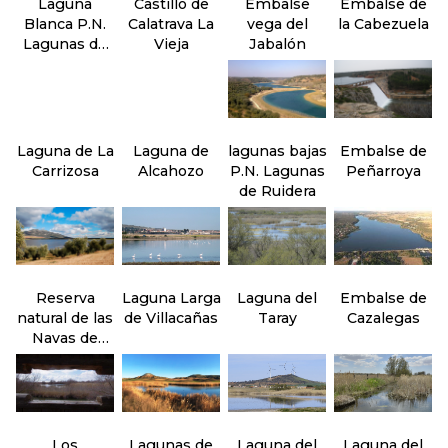
Laguna
Castillo de
Embalse
Embalse de
Blanca P.N.
Calatrava La
vega del
la Cabezuela
Lagunas de
Vieja
Jabalón
Ruidera
Laguna de La
Laguna de
lagunas bajas
Embalse de
Carrizosa
Alcahozo
P.N. Lagunas
Peñarroya
de Ruidera
Reserva
Laguna Larga
Laguna del
Embalse de
natural de las
de Villacañas
Taray
Cazalegas
Navas de
Malagón
Los
Lagunas de
Laguna del
Laguna del