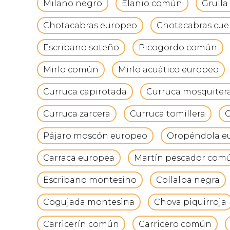
Milano negro
Elanio común
Grull
Chotacabras europeo
Chotacabras cuel
Escribano soteño
Picogordo común
Mirlo común
Mirlo acuático europeo
Curruca capirotada
Curruca mosquiter
Curruca zarcera
Curruca tomillera
C
Pájaro moscón europeo
Oropéndola e
Carraca europea
Martín pescador com
Escribano montesino
Collalba negra
Cogujada montesina
Chova piquirroja
Carricerín común
Carricero común