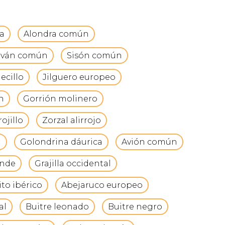
ía
Alondra común
aván común
Sisón común
ecillo
Jilguero europeo
n
Gorrión molinero
ojillo
Zorzal alirrojo
n
Golondrina dáurica
Avión común
ande
Grajilla occidental
ito ibérico
Abejaruco europeo
al
Buitre leonado
Buitre negro