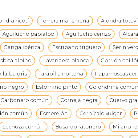
ondra ricotí
Terrera marismeña
Alondra totov
Aguilucho papialbo
Aguilucho cenizo
Alcar
Ganga ibérica
Escribano triguero
Serín verd
isbita alpino
Lavandera blanca
Gorrión chilló
llalba gris
Tarabilla norteña
Papamoscas cerr
ino negro
Estornino pinto
Golondrina comú
Carbonero común
Corneja negra
Cuervo gr
dón común
Esmerejón
Cernícalo vulgar
P
Lechuza común
Busardo ratonero
Milano re