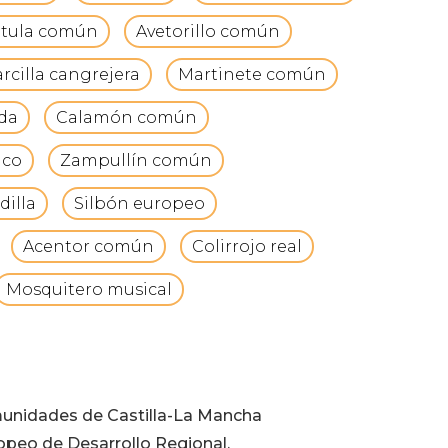
tula común
Avetorillo común
rcilla cangrejera
Martinete común
rda
Calamón común
nco
Zampullín común
dilla
Silbón europeo
Acentor común
Colirrojo real
Mosquitero musical
munidades de Castilla-La Mancha
opeo de Desarrollo Regional.