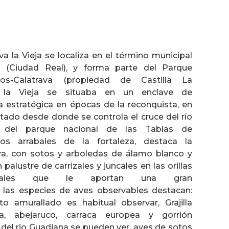
va la Vieja se localiza en el término municipal
a (Ciudad Real), y forma parte del Parque
os-Calatrava (propiedad de Castilla La
va la Vieja se situaba en un enclave de
a estratégica en épocas de la reconquista, en
tado desde donde se controla el cruce del río
 del parque nacional de las Tablas de
los arrabales de la fortaleza, destaca la
era, con sotos y arboledas de álamo blanco y
alustre de carrizales y juncales en las orillas
nales que le aportan una gran
e las especies de aves observables destacan:
o amurallado es habitual observar, Grajilla
ja, abejaruco, carraca europea y gorrión
as del rio Guadiana se pueden ver, aves de sotos