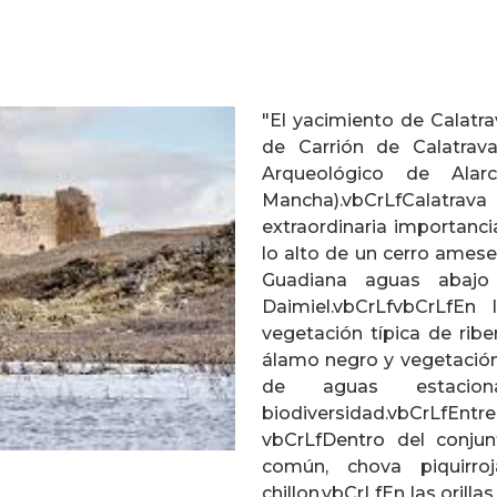
"El yacimiento de Calatra
de Carrión de Calatrav
Arqueológico de Alarc
Mancha).vbCrLfCalatra
extraordinaria importanci
lo alto de un cerro amese
Guadiana aguas abajo
Daimiel.vbCrLfvbCrLfEn 
vegetación típica de rib
álamo negro y vegetación p
de aguas estacio
biodiversidad.vbCrLfEntr
vbCrLfDentro del conjunt
común, chova piquirro
chillon.vbCrLfEn las orill