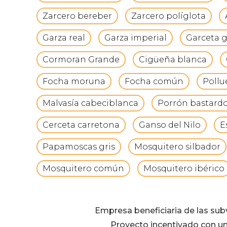
Zarcero bereber
Zarcero políglota
Garza real
Garza imperial
Garceta 
Cormoran Grande
Cigüeña blanca
Focha moruna
Focha común
Pollu
Malvasía cabeciblanca
Porrón bastard
Cerceta carretona
Ganso del Nilo
E
Papamoscas gris
Mosquitero silbador
Mosquitero común
Mosquitero ibérico
Empresa beneficiaria de las su
Proyecto incentivado con un