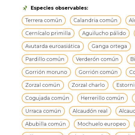
Especies observables:
Terrera común
Calandria común
Al
Cernícalo primilla
Aguilucho pálido
Avutarda euroasiática
Ganga ortega
Pardillo común
Verderón común
B
Gorrión moruno
Gorrión común
Co
Zorzal común
Zorzal charlo
Estorn
Cogujada común
Herrerillo común
Urraca común
Alcaudón real
Alcau
Abubilla común
Mochuelo europeo