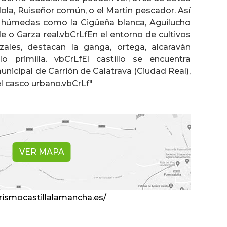
ola, Ruiseñor común, o el Martin pescador. Así
húmedas como la Cigüeña blanca, Aguilucho
 o Garza real.vbCrLfEn el entorno de cultivos
zales, destacan la ganga, ortega, alcaraván
o primilla. vbCrLfEl castillo se encuentra
unicipal de Carrión de Calatrava (Ciudad Real),
el casco urbano.vbCrLf"
VER MAPA
rismocastillalamancha.es/