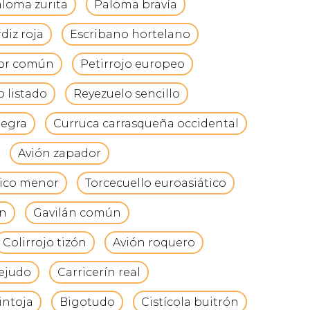
loma zurita
Paloma bravía
diz roja
Escribano hortelano
or común
Petirrojo europeo
 listado
Reyezuelo sencillo
negra
Curruca carrasqueña occidental
Avión zapador
ico menor
Torcecuello euroasiático
n
Gavilán común
Colirrojo tizón
Avión roquero
cejudo
Carricerín real
intoja
Bigotudo
Cistícola buitrón