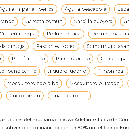
Águila imperial ibérica
Águila pescadora
Espá
grande
Garceta común
Garcilla bueyera
Ga
Cigüeña negra
Polluela chica
Polluela basta
ela pintoja
Rascón europeo
Somormujo lava
o
Porrón pardo
Pato colorado
Cerceta par
scribano cerillo
Jilguero lúgano
Pinzón real
Mosquitero papialbo
Mosquitero bilistado
Cuco común
Críalo europeo
bvenciones del Programa Innova-Adelante Junta de Co
a subvención cofinanciada en un 80% por el Fondo Eur