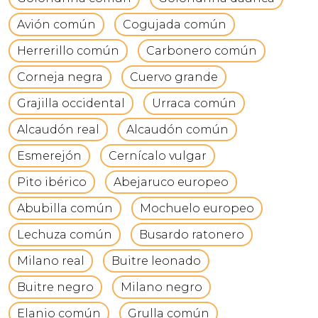
Avión común
Cogujada común
Herrerillo común
Carbonero común
Corneja negra
Cuervo grande
Grajilla occidental
Urraca común
Alcaudón real
Alcaudón común
Esmerejón
Cernícalo vulgar
Pito ibérico
Abejaruco europeo
Abubilla común
Mochuelo europeo
Lechuza común
Busardo ratonero
Milano real
Buitre leonado
Buitre negro
Milano negro
Elanio común
Grulla común