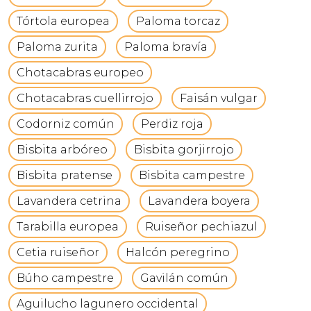
Tórtola europea
Paloma torcaz
Paloma zurita
Paloma bravía
Chotacabras europeo
Chotacabras cuellirrojo
Faisán vulgar
Codorniz común
Perdiz roja
Bisbita arbóreo
Bisbita gorjirrojo
Bisbita pratense
Bisbita campestre
Lavandera cetrina
Lavandera boyera
Tarabilla europea
Ruiseñor pechiazul
Cetia ruiseñor
Halcón peregrino
Búho campestre
Gavilán común
Aguilucho lagunero occidental