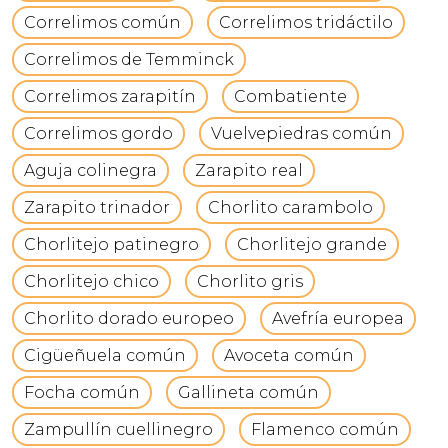
Correlimos común
Correlimos tridáctilo
Correlimos de Temminck
Correlimos zarapitín
Combatiente
Correlimos gordo
Vuelvepiedras común
Aguja colinegra
Zarapito real
Zarapito trinador
Chorlito carambolo
Chorlitejo patinegro
Chorlitejo grande
Chorlitejo chico
Chorlito gris
Chorlito dorado europeo
Avefría europea
Cigüeñuela común
Avoceta común
Focha común
Gallineta común
Zampullín cuellinegro
Flamenco común