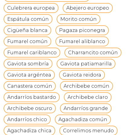
Culebrera europea
Abejero europeo
Espátula común
Morito común
Cigüeña blanca
Pagaza piconegra
Fumarel común
Fumarel aliblanco
Fumarel cariblanco
Charrancito común
Gaviota sombría
Gaviota patiamarilla
Gaviota argéntea
Gaviota reidora
Canastera común
Archibebe común
Andarríos bastardo
Archibebe claro
Archibebe oscuro
Andarríos grande
Andarríos chico
Agachadiza común
Agachadiza chica
Correlimos menudo