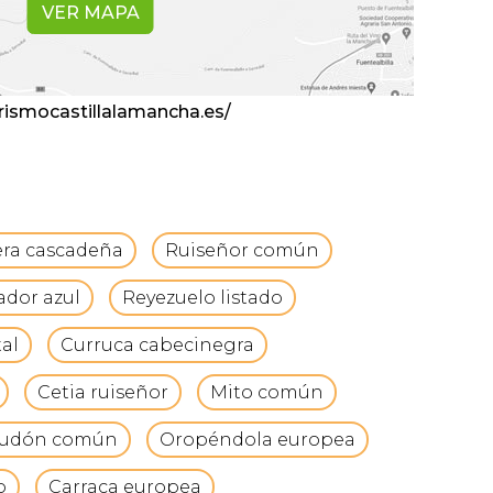
VER MAPA
rismocastillalamancha.es/
ra cascadeña
Ruiseñor común
ador azul
Reyezuelo listado
al
Curruca cabecinegra
Cetia ruiseñor
Mito común
audón común
Oropéndola europea
o
Carraca europea