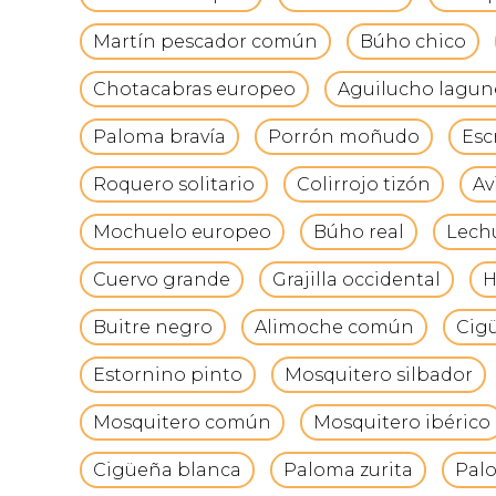
Martín pescador común
Búho chico
Chotacabras europeo
Aguilucho lagun
Paloma bravía
Porrón moñudo
Esc
Roquero solitario
Colirrojo tizón
Av
Mochuelo europeo
Búho real
Lech
Cuervo grande
Grajilla occidental
H
Buitre negro
Alimoche común
Cig
Estornino pinto
Mosquitero silbador
Mosquitero común
Mosquitero ibérico
Cigüeña blanca
Paloma zurita
Pal