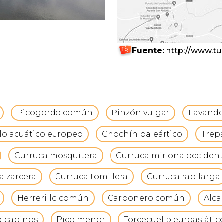
Fuente:
http://www.tu
Picogordo común
Pinzón vulgar
Lavande
lo acuático europeo
Chochín paleártico
Trep
Curruca mosquitera
Curruca mirlona occident
a zarcera
Curruca tomillera
Curruca rabilarga
Herrerillo común
Carbonero común
Alc
picapinos
Pico menor
Torcecuello euroasiátic