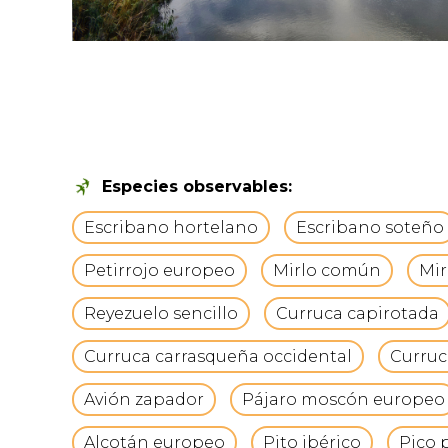
Especies observables:
Escribano hortelano
Escribano soteño
Petirrojo europeo
Mirlo común
Mir
Reyezuelo sencillo
Curruca capirotada
Curruca carrasqueña occidental
Curruc
Avión zapador
Pájaro moscón europeo
Alcotán europeo
Pito ibérico
Pico 