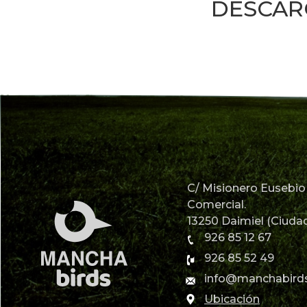
DESCAR
C/ Misionero Eusebio 
Comercial.
13250 Daimiel (Ciudad
926 85 12 67
926 85 52 49
info@manchabird
Ubicación