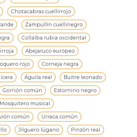
Chotacabras cuellirrojo
rande
Zampullín cuellinegro
egra
Collalba rubia occidental
irroja
Abejaruco europeo
oquero rojo
Corneja negra
icera
Águila real
Buitre leonado
Gorrión común
Estornino negro
Mosquitero musical
vión común
Urraca común
llo
Jilguero lúgano
Pinzón real