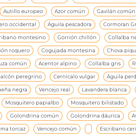
Autillo europeo
Azor común
Gavilán común
ero occidental
Águila pescadora
Cormoran G
ribano montesino
Gorrión chillón
Collalba n
ión roquero
Cogujada montesina
Chova piqu
uza común
Acentor alpino
Collalba gris
R
alcón peregrino
Cernícalo vulgar
Águila perd
üeña negra
Vencejo real
Lavandera blanca
Mosquitero papialbo
Mosquitero bilistado
Golondrina común
Golondrina dáurica
A
oma torcaz
Vencejo común
Escribano ceri