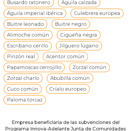
Busardo ratonero
Águila calzada
Águila imperial ibérica
Culebrera europea
Buitre leonado
Buitre negro
Alimoche común
Cigüeña negra
Escribano cerillo
Jilguero lúgano
Pinzón real
Acentor común
Papamoscas cerrojillo
Zorzal común
Zorzal charlo
Abubilla común
Cuco común
Críalo europeo
Paloma torcaz
Empresa beneficiaria de las subvenciones del
Programa Innova-Adelante Junta de Comunidades