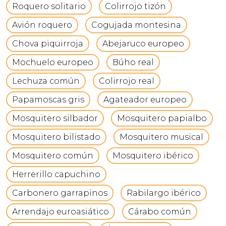
Roquero solitario
Colirrojo tizón
Avión roquero
Cogujada montesina
Chova piquirroja
Abejaruco europeo
Mochuelo europeo
Búho real
Lechuza común
Colirrojo real
Papamoscas gris
Agateador europeo
Mosquitero silbador
Mosquitero papialbo
Mosquitero bilistado
Mosquitero musical
Mosquitero común
Mosquitero ibérico
Herrerillo capuchino
Carbonero garrapinos
Rabilargo ibérico
Arrendajo euroasiático
Cárabo común