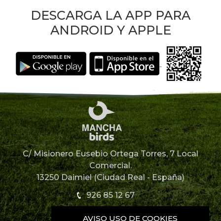
DESCARGA LA APP PARA
ANDROID Y APPLE
C/ Misionero Eusebio Ortega Torres, 7 Local
Comercial.
13250 Daimiel (Ciudad Real - España)
926 85 12 67
AVISO USO DE COOKIES
926 85 52 49