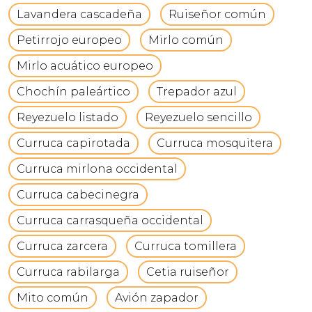
Lavandera cascadeña
Ruiseñor común
Petirrojo europeo
Mirlo común
Mirlo acuático europeo
Chochín paleártico
Trepador azul
Reyezuelo listado
Reyezuelo sencillo
Curruca capirotada
Curruca mosquitera
Curruca mirlona occidental
Curruca cabecinegra
Curruca carrasqueña occidental
Curruca zarcera
Curruca tomillera
Curruca rabilarga
Cetia ruiseñor
Mito común
Avión zapador