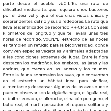
parte desde el pueblo. vbCrLfEs una ruta de
dificultad media-alta, que requiere unos bastones
por el desnivel y que ofrece unas vistas únicas y
sorprendentes del río y sus alrededores. La ruta que
lleva el identificador de recorrido PR-CR 21. Con seis
kilómetros de longitud y que te llevará unas tres
horas de recorrido. vbCrLfEl estrecho de las hoces
es también un refugio para la biodiversidad, donde
conviven especies vegetales y animales adaptadas
a las condiciones extremas del lugar. Entre la flora
destacan los madroños, los enebros, las jaras y las
encinas, que crecen en las laderas y los taludes.
Entre la fauna sobresalen las aves, que encuentran
en el estrecho un hábitat ideal para nidificar,
alimentarse y descansar. Algunas de las aves que se
pueden observar son la cigüeña negra, el águila real,
el buitre leonado, el alimoche, el halcón peregrino, el
búho real, el martín pescador, el roquero solitario y
el escaso vencejo cafre. El estrecho de las hoces es