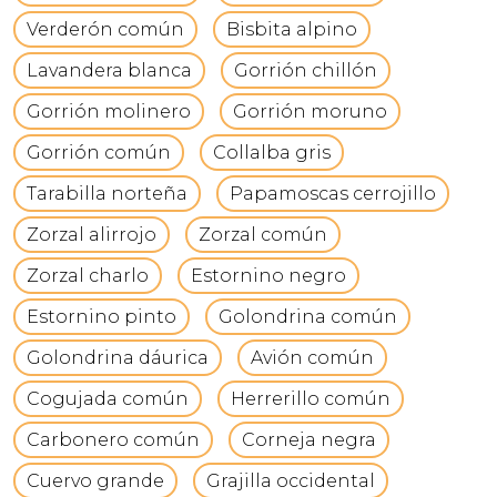
Verderón común
Bisbita alpino
Lavandera blanca
Gorrión chillón
Gorrión molinero
Gorrión moruno
Gorrión común
Collalba gris
Tarabilla norteña
Papamoscas cerrojillo
Zorzal alirrojo
Zorzal común
Zorzal charlo
Estornino negro
Estornino pinto
Golondrina común
Golondrina dáurica
Avión común
Cogujada común
Herrerillo común
Carbonero común
Corneja negra
Cuervo grande
Grajilla occidental