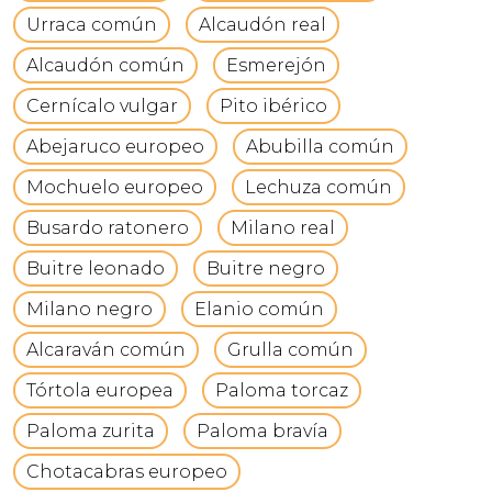
Urraca común
Alcaudón real
Alcaudón común
Esmerejón
Cernícalo vulgar
Pito ibérico
Abejaruco europeo
Abubilla común
Mochuelo europeo
Lechuza común
Busardo ratonero
Milano real
Buitre leonado
Buitre negro
Milano negro
Elanio común
Alcaraván común
Grulla común
Tórtola europea
Paloma torcaz
Paloma zurita
Paloma bravía
Chotacabras europeo