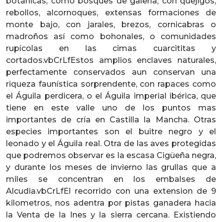
botánicas, como bosques de galería, con quejigos,
rebollos, alcornoques, extensas formaciones de
monte bajo, con jarales, brezos, cornicabras o
madroños así como bohonales, o comunidades
rupícolas en las cimas cuarcititas y
cortados.vbCrLfEstos amplios enclaves naturales,
perfectamente conservados aun conservan una
riqueza faunística sorprendente, con rapaces como
el Águila perdicera, o el Águila imperial ibérica, que
tiene en este valle uno de los puntos mas
importantes de cría en Castilla la Mancha. Otras
especies importantes son el buitre negro y el
leonado y el Águila real. Otra de las aves protegidas
que podremos observar es la escasa Cigüeña negra,
y durante los meses de invierno las grullas que a
miles se concentran en los embalses de
Alcudia.vbCrLfEl recorrido con una extension de 9
kilometros, nos adentra por pistas ganadera hacia
la Venta de la Ines y la sierra cercana. Existiendo