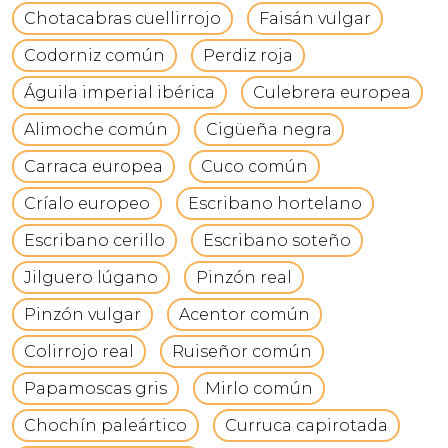
Chotacabras cuellirrojo
Faisán vulgar
Codorniz común
Perdiz roja
Águila imperial ibérica
Culebrera europea
Alimoche común
Cigüeña negra
Carraca europea
Cuco común
Críalo europeo
Escribano hortelano
Escribano cerillo
Escribano soteño
Jilguero lúgano
Pinzón real
Pinzón vulgar
Acentor común
Colirrojo real
Ruiseñor común
Papamoscas gris
Mirlo común
Chochín paleártico
Curruca capirotada