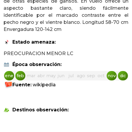
de otras especies de gansos. En vuelo ofrece un
aspecto bastante claro, siendo fácilmente
identificable por el marcado contraste entre el
pecho negro y el vientre blanco. Longitud 58-70 cm
Envergadura 120-142 cm
Estado amenaza:
PREOCUPACION MENOR LC
Época observación:
ene
feb
mar
abr
may
jun
jul
ago
sep
oct
nov
dic
Fuente:
wikipedia
Destinos observación: