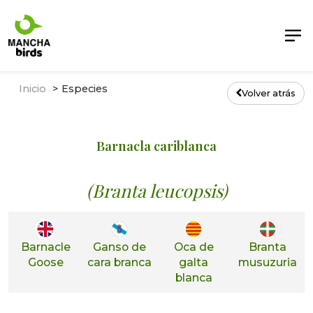
Inicio
Especies
Volver atrás
Barnacla cariblanca
(Branta leucopsis)
Barnacle
Ganso de
Oca de
Branta
Goose
cara branca
galta
musuzuria
blanca